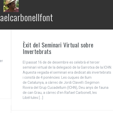
faelcarbonellfont
Èxit del Seminari Virtual sobre
Invertebrats
er
El passat 16 de de desembre es celebrà el tercer
seminari virtual de la delegació de la Garrotxa de la ICHN.
Aquesta vegada el seminari era dedicat als invertebrats
i constà de 4 ponències: Les cuques de llum
e
de Catalunya, a càrrec de Jordi Clavell i Segimon
Rovira del Grup Cucadellum (ICHN), Deu anys de fauna
de can Grau, a càrrec d’en Rafael Carbonell, les
Libèl·lules […]