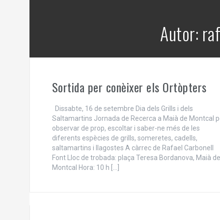
Autor:
ra
Sortida per conèixer els Ortòpters
Dissabte, 16 de setembre Dia dels Grills i dels
Saltamartins Jornada de Recerca a Maià de Montcal p
observar de prop, escoltar i saber-ne més de les
diferents espècies de grills, someretes, cadells,
saltamartins i llagostes A càrrec de Rafael Carbonell
Font Lloc de trobada: plaça Teresa Bordanova, Maià d
Montcal Hora: 10 h […]