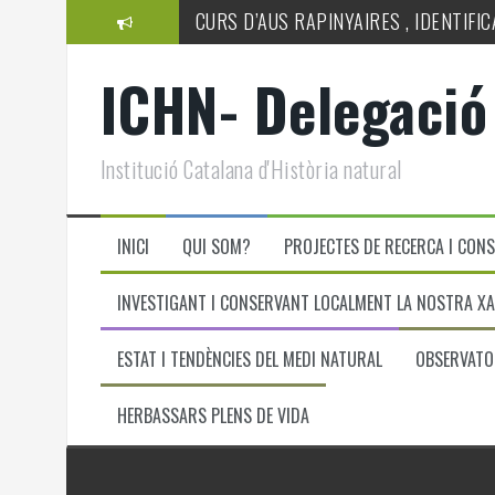
Skip
CURS D’AUS RAPINYAIRES , IDENTIFICA
to
content
Taller reconeixement d’aranyes
ICHN- Delegació 
Institució Catalana d'Història natural
INICI
QUI SOM?
PROJECTES DE RECERCA I CONS
INVESTIGANT I CONSERVANT LOCALMENT LA NOSTRA X
ESTAT I TENDÈNCIES DEL MEDI NATURAL
OBSERVATOR
HERBASSARS PLENS DE VIDA