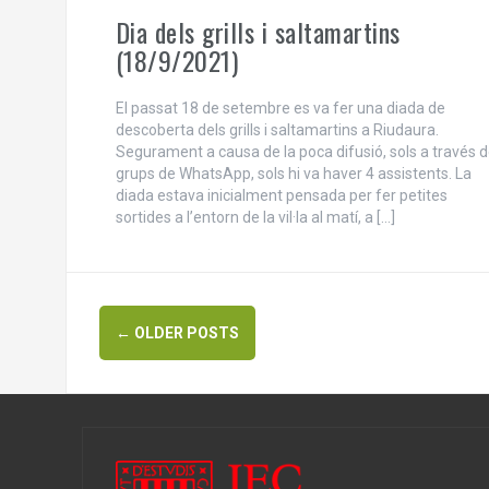
Dia dels grills i saltamartins
(18/9/2021)
El passat 18 de setembre es va fer una diada de
descoberta dels grills i saltamartins a Riudaura.
Segurament a causa de la poca difusió, sols a través 
grups de WhatsApp, sols hi va haver 4 assistents. La
diada estava inicialment pensada per fer petites
sortides a l’entorn de la vil·la al matí, a […]
Posts
←
OLDER POSTS
navigation